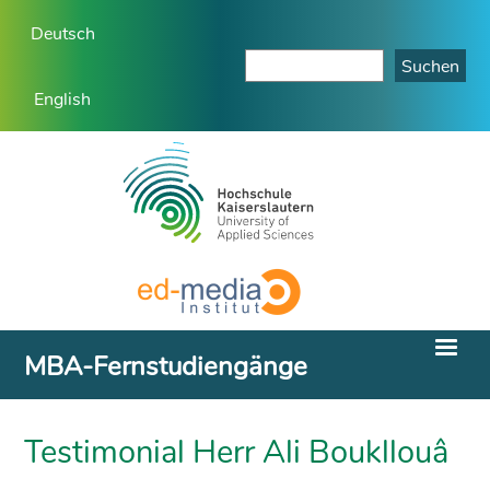
Deutsch
English
MBA-Fernstudiengänge
Testimonial Herr Ali Boukllouâ